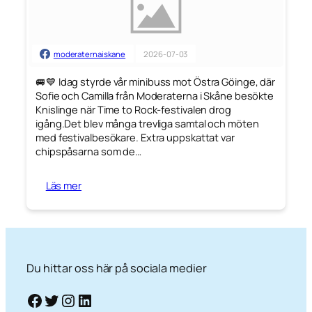
moderaternaiskane
2026-07-03
🚐💙 Idag styrde vår minibuss mot Östra Göinge, där
Sofie och Camilla från Moderaterna i Skåne besökte
Knislinge när Time to Rock-festivalen drog
igång.Det blev många trevliga samtal och möten
med festivalbesökare. Extra uppskattat var
chipspåsarna som de
…
Läs mer
Du hittar oss här på sociala medier
Facebook
Twitter
Instagram
LinkedIn