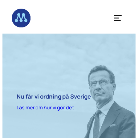
Hoppa
till
innehåll
Nu får vi ordning på Sverige
Läs mer om hur vi gör det